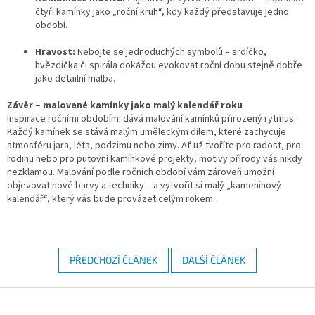
čtyři kamínky jako „roční kruh“, kdy každý představuje jedno
období.
Hravost:
Nebojte se jednoduchých symbolů – srdíčko,
hvězdička či spirála dokážou evokovat roční dobu stejně dobře
jako detailní malba.
Závěr – malované kamínky jako malý kalendář roku
Inspirace ročními obdobími dává malování kamínků přirozený rytmus.
Každý kamínek se stává malým uměleckým dílem, které zachycuje
atmosféru jara, léta, podzimu nebo zimy. Ať už tvoříte pro radost, pro
rodinu nebo pro putovní kamínkové projekty, motivy přírody vás nikdy
nezklamou. Malování podle ročních období vám zároveň umožní
objevovat nové barvy a techniky – a vytvořit si malý „kameninový
kalendář“, který vás bude provázet celým rokem.
PŘEDCHOZÍ ČLÁNEK
DALŠÍ ČLÁNEK
Z
á