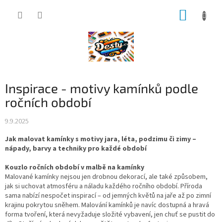
Přejít
NÁKUP
na
obsah
KOŠÍK
Inspirace - motivy kamínků podle
ročních období
9.9.2025
Jak malovat kamínky s motivy jara, léta, podzimu či zimy –
nápady, barvy a techniky pro každé období
Kouzlo ročních období v malbě na kamínky
Malované kamínky nejsou jen drobnou dekorací, ale také způsobem,
jak si uchovat atmosféru a náladu každého ročního období. Příroda
sama nabízí nespočet inspirací – od jemných květů na jaře až po zimní
krajinu pokrytou sněhem. Malování kamínků je navíc dostupná a hravá
forma tvoření, která nevyžaduje složité vybavení, jen chuť se pustit do