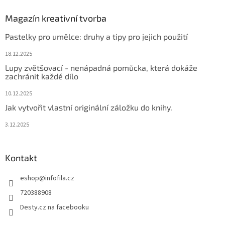
p
a
Magazín kreativní tvorba
t
Pastelky pro umělce: druhy a tipy pro jejich použití
í
18.12.2025
Lupy zvětšovací - nenápadná pomůcka, která dokáže
zachránit každé dílo
10.12.2025
Jak vytvořit vlastní originální záložku do knihy.
3.12.2025
Kontakt
eshop
@
infofila.cz
720388908
Desty.cz na facebooku