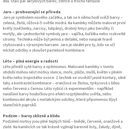
díla. Stačí pár akrylových barev, štětce a trocha fantazie.
Jaro – probouzející se příroda
Jaro je symbolem nového začátku, a tak se k němu hodí svěží barvy –
zelená, žlutá, růžová či světle modrá. Na kamínky můžete malovat první
květy (sněženky, narcisy, tulipány), drobný hmyz jako berušky či
motýly, ale i jednoduché symboly jara – vajíčka, kuřátka nebo rozkvetlé
stromy. Technika může být jemná a detailní, nebo naopak hravě
stylizovaná s výraznými barvami. Jaro je ideální pro ty, kdo se učí
míchat odstíny a zkoušet pastelové kombinace.
Léto – plná energie a radosti
Léto přináší syté barvy a optimismus. Malované kamínky v tomto
období mohou nést motivy slunce, moře, pláže, mušlí, květin v plném
květu nebo tropického ovoce. Z technik se osvědčí jasné kontury, silné
tahy a kontrastní kombinace – oranžová se žlutou, tyrkysová s bílou
nebo červená s černou. Léto vybízí i k experimentům – například
nanášení barvy houbičkou pro efekt rozptýleného světla, nebo
kombinování akrylu s metalickými odstíny, které připomenou třpyt
slunečních paprsků.
Podzim – barvy sklizně a klidu
Podzimní motivy jsou plné teplých tónů – hnědé, červené, oranžové a
zlaté. Na kamíncích se tak krásně vyjímají barevné listy, žaludy, dýně,