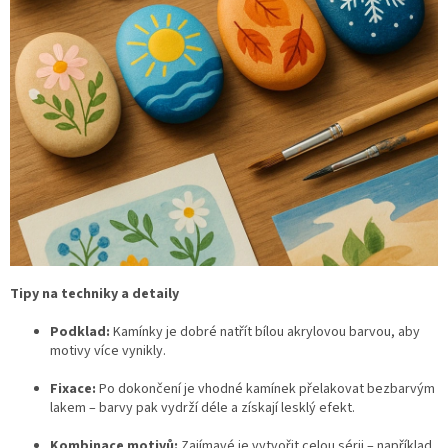
Tipy na techniky a detaily
Podklad:
Kamínky je dobré natřít bílou akrylovou barvou, aby
motivy více vynikly.
Fixace:
Po dokončení je vhodné kamínek přelakovat bezbarvým
lakem – barvy pak vydrží déle a získají lesklý efekt.
Kombinace motivů:
Zajímavé je vytvořit celou sérii – například