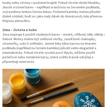
houby nebo stromy v podzimní krajině. Pokud chcete dodat hloubku,
zkuste vrstvení barev – například oranžovou na červeném podkladu,
zvýrazněnou tenkou černou linkou. Podzimní kamínky mohou působit
útulně a klidně, hodí se i jako malý dárek do domácnosti, kde přinesou
hřejivou atmosféru.
Zima – čistota a ticho
Zima inspiruje k použití studených barev – modré, stříbrné, bílé, někdy i
fialové. Motivy mohou být sněhové vločky, zasněžené chaloupky,
stromečky, sobi či sněhuláci. Jemné linky bílou barvou na tmavém
podkladu (například na černém kamínku) působí velmi elegantně a
minimalisticky. Pokud chcete vyvolat pocit třpytu, můžete použít
perleťové nebo metalické barvy, které světlo krásně odrážejí a
připomínají zimní mráz.