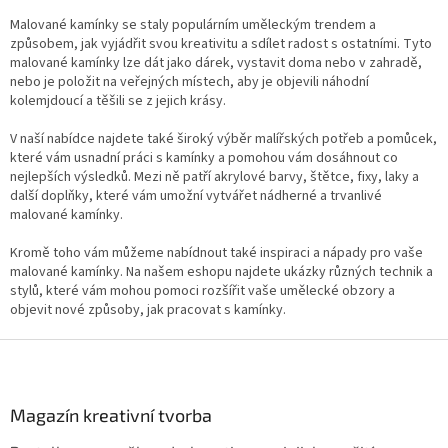
ý
p
Malované kamínky se staly populárním uměleckým trendem a
i
způsobem, jak vyjádřit svou kreativitu a sdílet radost s ostatními. Tyto
s
malované kamínky lze dát jako dárek, vystavit doma nebo v zahradě,
u
nebo je položit na veřejných místech, aby je objevili náhodní
kolemjdoucí a těšili se z jejich krásy.
V naší nabídce najdete také široký výběr malířských potřeb a pomůcek,
které vám usnadní práci s kamínky a pomohou vám dosáhnout co
nejlepších výsledků. Mezi ně patří akrylové barvy, štětce, fixy, laky a
další doplňky, které vám umožní vytvářet nádherné a trvanlivé
malované kamínky.
Kromě toho vám můžeme nabídnout také inspiraci a nápady pro vaše
malované kamínky. Na našem eshopu najdete ukázky různých technik a
stylů, které vám mohou pomoci rozšířit vaše umělecké obzory a
objevit nové způsoby, jak pracovat s kamínky.
Z
á
p
a
Magazín kreativní tvorba
t