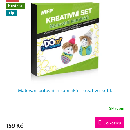
Novinka
Tip
Malování putovních kamínků - kreativní set I.
Skladem
Do košíku
159 Kč