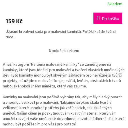
Skladem
Do košíku
159 Kč
Úžasně kreativní sada pro malování kamínků. Potěší každé tvůrčí
ruce.
3
položek celkem
O
v
l
V naší kategorii "Na téma malované kamínky" se zaměřujeme na
á
kamínky, které jsou ideální pro malování a tvoření vlastních uměleckých
d
děl. Tyto kamínky mohou být skvělým základem pro nejrůznější tvůrčí
a
projekty, ať už jde o malování krajin, zvířat, květin, abstraktních tvarů
c
nebo jakéhokoli jiného námětu, který vás zaujme.
í
p
Kamínky na malování jsou pečlivě vybrány tak, aby měly hladký povrch
r
a vhodnou velikost pro malování. Nabízíme širokou škálu tvarů a
v
velikostí, které uspokojí potřeby jak začínajících, tak zkušených
k
umělců. Naším cílem je poskytnout vám kvalitní materiál, který vám
y
umožní rozvíjet vaše umělecké dovednosti a tvořit nádherná díla, která
v
mohou být potěšením pro vás i pro ostatní.