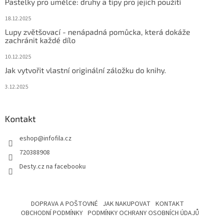
Pastelky pro umělce: druhy a tipy pro jejich použití
í
18.12.2025
Lupy zvětšovací - nenápadná pomůcka, která dokáže
zachránit každé dílo
10.12.2025
Jak vytvořit vlastní originální záložku do knihy.
3.12.2025
Kontakt
eshop
@
infofila.cz
720388908
Desty.cz na facebooku
DOPRAVA A POŠTOVNÉ
JAK NAKUPOVAT
KONTAKT
OBCHODNÍ PODMÍNKY
PODMÍNKY OCHRANY OSOBNÍCH ÚDAJŮ