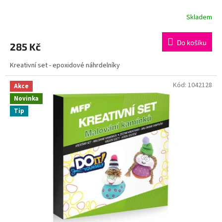
Skladem
Do košíku
285 Kč
Kreativní set - epoxidové náhrdelníky
Kód:
1042128
Akce
Novinka
Tip