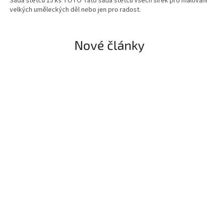
Sada štětců 15 ks TOTO Tato sada štětců všech šířek pro malování
velkých uměleckých děl nebo jen pro radost.
Nové články