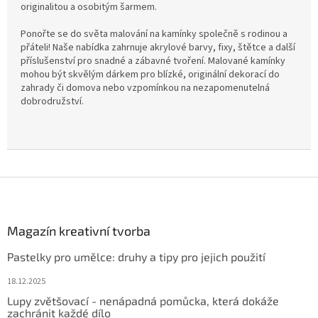
originalitou a osobitým šarmem.
Ponořte se do světa malování na kamínky společně s rodinou a
přáteli! Naše nabídka zahrnuje akrylové barvy, fixy, štětce a další
příslušenství pro snadné a zábavné tvoření. Malované kamínky
mohou být skvělým dárkem pro blízké, originální dekorací do
zahrady či domova nebo vzpomínkou na nezapomenutelná
dobrodružství.
Z
á
p
a
Magazín kreativní tvorba
t
Pastelky pro umělce: druhy a tipy pro jejich použití
í
18.12.2025
Lupy zvětšovací - nenápadná pomůcka, která dokáže
zachránit každé dílo