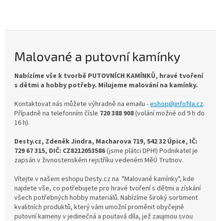
Malované a putovní kamínky
Nabízíme vše k tvorbě PUTOVNÍCH KAMÍNKŮ, hravé tvoření
s dětmi a hobby potřeby. Milujeme malování na kamínky.
Kontaktovat nás můžete výhradně na emailu -
eshop@infofila.cz
.
Případně na telefonním čísle
720 388 908
(volání možné od 9 h do
16 h).
Desty.cz, Zdeněk Jindra, Macharova 719, 542 32 Úpice, IČ:
729 67 315, DIČ: CZ8212053586
(jsme plátci DPH!) Podnikatel je
zapsán v živnostenském rejstříku vedeném MěÚ Trutnov.
Vítejte v našem eshopu Desty.cz na "Malované kamínky", kde
najdete vše, co potřebujete pro hravé tvoření s dětmi a získání
všech potřebných hobby materiálů. Nabízíme široký sortiment
kvalitních produktů, který vám umožní proměnit obyčejné
putovní kameny v jedinečná a poutavá díla, jež zaujmou svou