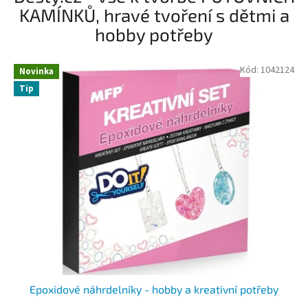
t
KAMÍNKŮ, hravé tvoření s dětmi a
o
hobby potřeby
v
n
Kód:
1042124
Novinka
í
Tip
k
a
m
í
n
k
y
Epoxidové náhrdelníky - hobby a kreativní potřeby