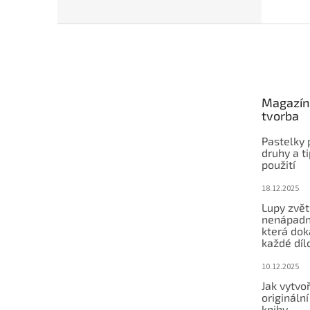
Z
á
p
a
t
Magazín 
í
tvorba
Pastelky 
druhy a ti
použití
18.12.2025
Lupy zvět
nenápadn
která dok
každé díl
10.12.2025
Jak vytvoř
origináln
knihy.