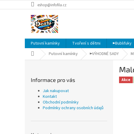
Přejít
eshop@infofila.cz
na
obsah
Putovní kamínky
Tvoření s dětmi
►Bublifuky
Domů
Putovní kamínky
►VÝHODNÉ SADY
M
P
Malo
o
s
Informace pro vás
Akce
t
r
Jak nakupovat
a
Kontakt
n
Obchodní podmínky
Podmínky ochrany osobních údajů
n
í
p
a
Přeskočit