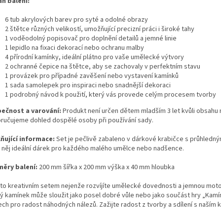
h balení:
6 tub akrylových barev pro syté a odolné obrazy
2 štětce různých velikostí, umožňující precizní práci i široké tahy
1 voděodolný popisovač pro doplnění detailů a jemné linie
1 lepidlo na fixaci dekorací nebo ochranu malby
4 přírodní kamínky, ideální plátno pro vaše umělecké výtvory
2 ochranné čepice na štětce, aby se zachovaly v perfektním stavu
1 provázek pro případné zavěšení nebo vystavení kamínků
1 sada samolepek pro inspiraci nebo snadnější dekoraci
1 podrobný návod k použití, který vás provede celým procesem tvorby
ečnost a varování:
Produkt není určen dětem mladším 3 let kvůli obsahu m
ručujeme dohled dospělé osoby při používání sady.
ňující informace:
Set je pečlivě zabaleno v dárkové krabičce s průhled
 z něj ideální dárek pro každého malého umělce nebo nadšence.
ěry balení:
200 mm šířka x 200 mm výška x 40 mm hloubka
mto kreativním setem nejenže rozvíjíte umělecké dovednosti a jemnou motori
ý kamínek může sloužit jako posel dobré vůle nebo jako součást hry „Kamínk
ech pro radost náhodných nálezů. Zažijte radost z tvorby a sdílení s naším