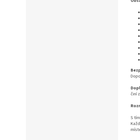
Obsa
Bezp
Dopo
Dopl
činí
Rozm
S tí
Každ
míst