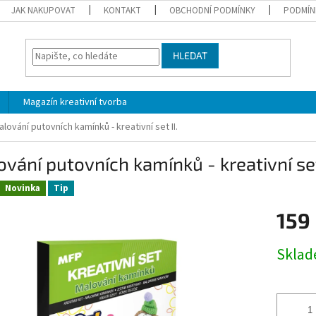
JAK NAKUPOVAT
KONTAKT
OBCHODNÍ PODMÍNKY
PODMÍN
HLEDAT
Magazín kreativní tvorba
alování putovních kamínků - kreativní set II.
vání putovních kamínků - kreativní set
Novinka
Tip
159
Měrná
Skla
cena: