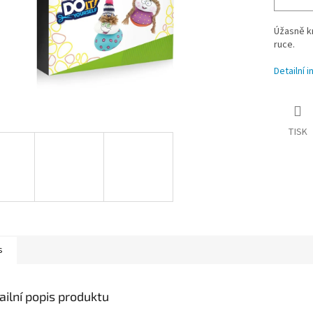
Úžasně kr
ruce.
Detailní 
TISK
s
ailní popis produktu