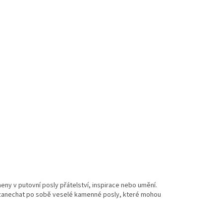
ny v putovní posly přátelství, inspirace nebo umění.
a zanechat po sobě veselé kamenné posly, které mohou