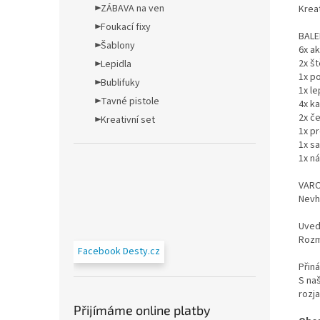
►ZÁBAVA na ven
Kreat
►Foukací fixy
BALE
►Šablony
6x ak
2x š
►Lepidla
1x p
►Bublifuky
1x le
►Tavné pistole
4x k
2x č
►Kreativní set
1x p
1x s
1x ná
VARO
Nevh
Uved
Rozm
Facebook Desty.cz
Přin
S na
rozj
Přijímáme online platby