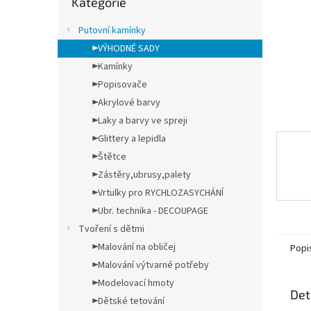
Kategorie
n
kategorie
e
Putovní kamínky
l
►VÝHODNÉ SADY
►Kamínky
►Popisovače
►Akrylové barvy
►Laky a barvy ve spreji
►Glittery a lepidla
►Štětce
►Zástěry,ubrusy,palety
►Vrtulky pro RYCHLOZASYCHÁNÍ
►Ubr. technika - DECOUPAGE
Tvoření s dětmi
►Malování na obličej
Popi
►Malování výtvarné potřeby
►Modelovací hmoty
Det
►Dětské tetování