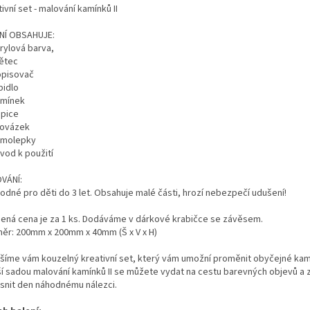
ivní set - malování kamínků II
NÍ OBSAHUJE:
rylová barva,
tětec
opisovač
pidlo
amínek
epice
rovázek
amolepky
vod k použití
VÁNÍ:
odné pro děti do 3 let. Obsahuje malé části, hrozí nebezpečí udušení!
ená cena je za 1 ks. Dodáváme v dárkové krabičce se závěsem.
ěr: 200mm x 200mm x 40mm (Š x V x H)
ášíme vám kouzelný kreativní set, který vám umožní proměnit obyčejné kame
ší sadou malování kamínků II se můžete vydat na cestu barevných objevů 
asnit den náhodnému nálezci.