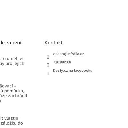
kreativní
Kontakt
eshop
@
infofila.cz
pro umělce:
720388908
py pro jejich
Desty.cz na facebooku
šovací -
á pomůcka,
áže zachránit
o
it vlastní
í záložku do