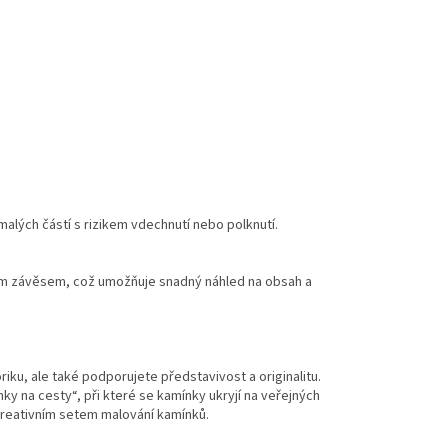
alých částí s rizikem vdechnutí nebo polknutí.
ným závěsem, což umožňuje snadný náhled na obsah a
ku, ale také podporujete představivost a originalitu.
y na cesty“, při které se kamínky ukryjí na veřejných
 kreativním setem malování kamínků.