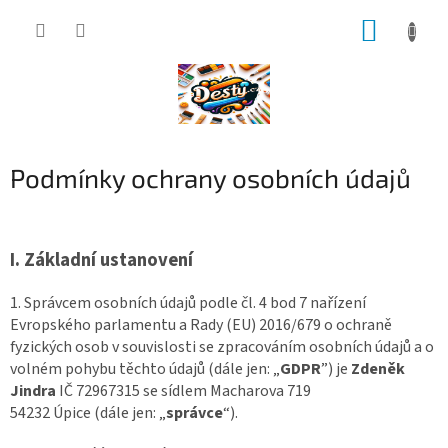
Přejít
NÁKUP
na
obsah
KOŠÍK
Podmínky ochrany osobních údajů
I.
Základní ustanovení
1. Správcem osobních údajů podle čl. 4 bod 7 nařízení
Evropského parlamentu a Rady (EU) 2016/679 o ochraně
fyzických osob v souvislosti se zpracováním osobních údajů a o
volném pohybu těchto údajů (dále jen: „
GDPR
”) je
Zdeněk
Jindra
IČ
72967315
se sídlem
Macharova 719
54232 Úpice
(dále jen: „
správce
“).