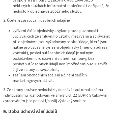
ve spojení s § 7 odst. 2 zákona č. 480/2004 Sb., o
některých službách informační společnosti v případě, že
nedošlo k objednávce zboží nebo služby.
2. Účelem zpracování osobních údajů je
vyřízení Vaší objednávky a výkon práv a povinností
vyplývajících ze smluvního vztahu mezi Vámi a správcem;
při objednávce jsou vyžadovány osobní údaje, které jsou
nutné pro úspěšné vyřízení objednávky (jméno a adresa,
kontakt), poskytnutí osobních údajů je nutným
požadavkem pro uzavření a plnění smlouvy, bez
poskytnutí osobních údajů není možné smlouvu uzavřít
či jí ze strany správce plnit,
zasílání obchodních sdělení a činění dalších
marketingových aktivit.
3. Ze strany správce nedochází / dochází k automatickému
individuálnímu rozhodování ve smyslu čl. 22 GDPR. S takovým
zpracováním jste poskytl/a svůj výslovný souhlas.
IV.
Doba uchovávání údajů