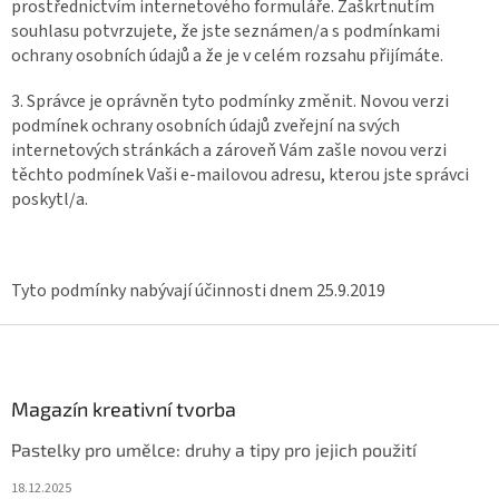
prostřednictvím internetového formuláře. Zaškrtnutím
souhlasu potvrzujete, že jste seznámen/a s podmínkami
ochrany osobních údajů a že je v celém rozsahu přijímáte.
3. Správce je oprávněn tyto podmínky změnit. Novou verzi
podmínek ochrany osobních údajů zveřejní na svých
internetových stránkách a zároveň Vám zašle novou verzi
těchto podmínek Vaši e-mailovou adresu, kterou jste správci
poskytl/a.
Tyto podmínky nabývají účinnosti dnem 25.9.2019
Z
á
p
a
Magazín kreativní tvorba
t
Pastelky pro umělce: druhy a tipy pro jejich použití
í
18.12.2025