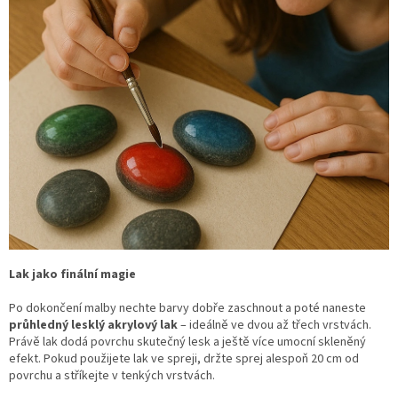
Lak jako finální magie
Po dokončení malby nechte barvy dobře zaschnout a poté naneste
průhledný lesklý akrylový lak
– ideálně ve dvou až třech vrstvách.
Právě lak dodá povrchu skutečný lesk a ještě více umocní skleněný
efekt. Pokud použijete lak ve spreji, držte sprej alespoň 20 cm od
povrchu a stříkejte v tenkých vrstvách.