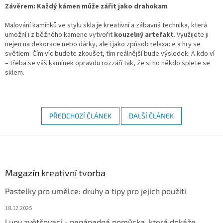
Závěrem: Každý kámen může zářit jako drahokam
Malování kamínků ve stylu skla je kreativní a zábavná technika, která
umožní i z běžného kamene vytvořit
kouzelný artefakt
. Využijete ji
nejen na dekorace nebo dárky, ale i jako způsob relaxace a hry se
světlem. Čím víc budete zkoušet, tím reálnější bude výsledek. A kdo ví
– třeba se váš kamínek opravdu rozzáří tak, že si ho někdo splete se
sklem.
PŘEDCHOZÍ ČLÁNEK
DALŠÍ ČLÁNEK
Z
á
p
a
Magazín kreativní tvorba
t
Pastelky pro umělce: druhy a tipy pro jejich použití
í
18.12.2025
Lupy zvětšovací - nenápadná pomůcka, která dokáže