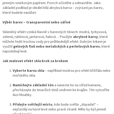
jemným smirkovým papírem. Povrch očistěte a odmastěte. Jako
základní podklad je ideální bílá akrylová barva – zvýrazní jas barev,
které budete nanášet.
Výběr barev – transparentní nebo zářivé
Skleněný efekt vzniká hlavně v barevných tónech: modrá, tyrkysová,
zelená, rubínová, jantarová, fialová… Použijte
akrylové barvy
, které
můžete ředit trochou vody pro průhlednější efekt. Dobrým trikem je
využití
gelových fixů nebo metalických a perleťových barev
, které
napodobují lesk.
Jak malovat efekt skla krok za krokem
Vyberte barvu skla
– například modrou pro efekt křišťálu nebo
mořského skla.
Namíchejte základní tón
a naneste ho na střed kamene,
přecházejte do tmavších tónů směrem ke krajům. Tím vytvoříte
iluzi hloubky.
Přidejte světlejší místo
, kde bude světlo „dopadat“ –
nejčastěji na horní levé nebo pravé straně. Mělo by být jemně