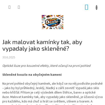
Přejít
NÁKUP
na
obsah
KOŠÍK
Jak malovat kamínky tak, aby
vypadaly jako skleněné?
30.6.2025
Optické iluze pro kouzelné efekty, které očarují na první pohled
Skleněné kouzlo na obyčejném kameni
Na první pohled obyčejný kamínek, ale když se na něj podíváte podruhé
– jako by byl průhledný, lesklý, hladký a zářil zevnitř. Vypadá jako sklo
nebo křišťál. Přitom je celý výsledek dílem štětce, barev a optické
iluze. Malovat kamínky tak, aby vypadaly jako skleněné, je úžasná výzva
pro každého, kdo má chuť si hrát se světlem, stínem a tvarem. A