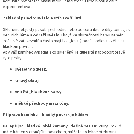
nemusíte být profesionální malíř – stačí trochu trpělivosti a chuť
experimentovat.
Základní princip: světlo a stín tvoří iluzi
Skleněné objekty působí průhledně nebo poloprůhledně díky tomu, jak
se v nich
láme a odráží světlo
. I když ve skutečnosti barvu nemění,
zdánlivě září zevnitř a často mají tzv. „lesklý bod“ – odlesk světla na
hladkém povrchu.
Aby váš kamínek vypadal jako skleněný, je důležité napodobit právě
tyto prvky:
světelný odlesk
,
tmavý okraj
,
vnitřní „hloubku“ barvy
,
měkké přechody mezi tóny
.
Příprava kamínku – hladký povrch je klíčem
Nejlepší jsou
hladké, oblé kameny
, ideálně bez struktury. Pokud
máte kámen s drsnějším povrchem, můžete ho lehce přebrousit