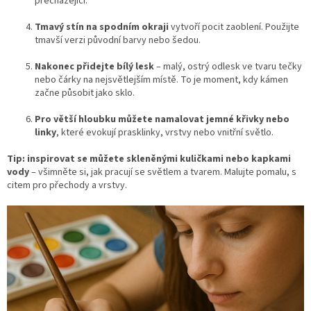
přecházející.
Tmavý stín na spodním okraji
vytvoří pocit zaoblení. Použijte
tmavší verzi původní barvy nebo šedou.
Nakonec přidejte bílý lesk
– malý, ostrý odlesk ve tvaru tečky
nebo čárky na nejsvětlejším místě. To je moment, kdy kámen
začne působit jako sklo.
Pro větší hloubku můžete namalovat jemné křivky nebo
linky
, které evokují prasklinky, vrstvy nebo vnitřní světlo.
Tip: inspirovat se můžete skleněnými kuličkami nebo kapkami
vody
– všimněte si, jak pracují se světlem a tvarem. Malujte pomalu, s
citem pro přechody a vrstvy.