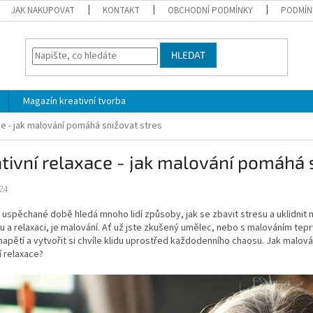
JAK NAKUPOVAT
KONTAKT
OBCHODNÍ PODMÍNKY
PODMÍN
HLEDAT
Magazín kreativní tvorba
ce - jak malování pomáhá snižovat stres
tivní relaxace - jak malování pomáhá 
24
 uspěchané době hledá mnoho lidí způsoby, jak se zbavit stresu a uklidnit 
tu a relaxaci, je malování. Ať už jste zkušený umělec, nebo s malováním te
napětí a vytvořit si chvíle klidu uprostřed každodenního chaosu. Jak malová
í relaxace?