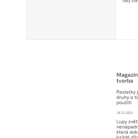
ruky ště
Z
á
p
a
t
Magazín 
í
tvorba
Pastelky 
druhy a ti
použití
18.12.2025
Lupy zvět
nenápadn
která dok
každé díl