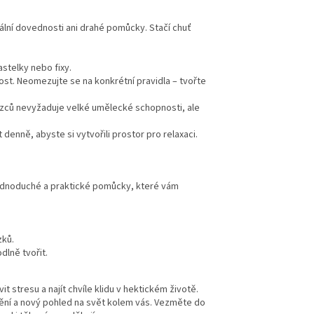
lní dovednosti ani drahé pomůcky. Stačí chuť
stelky nebo fixy.
dost. Neomezujte se na konkrétní pravidla – tvořte
zců nevyžaduje velké umělecké schopnosti, ale
denně, abyste si vytvořili prostor pro relaxaci.
 jednoduché a praktické pomůcky, které vám
zků.
lně tvořit.
t stresu a najít chvíle klidu v hektickém životě.
ění a nový pohled na svět kolem vás. Vezměte do