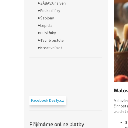
►ZÁBAVA na ven
►Foukací fixy
►Šablony
►Lepidla
►Bublifuky
►Tavné pistole
►Kreativní set
Malov
Facebook Desty.cz
Malování
činnost 
uklidnit 
S
Přijímáme online platby