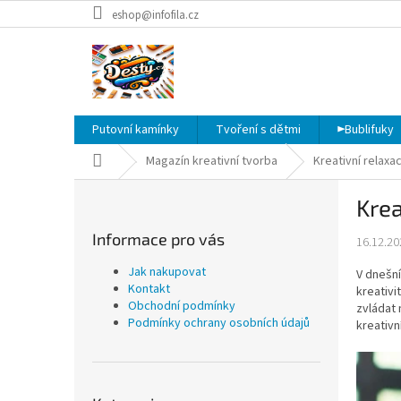
Přejít
eshop@infofila.cz
na
obsah
Putovní kamínky
Tvoření s dětmi
►Bublifuky
Domů
Magazín kreativní tvorba
Kreativní relaxa
P
Krea
o
s
Informace pro vás
16.12.20
t
r
Jak nakupovat
V dnešní
a
Kontakt
kreativi
n
Obchodní podmínky
zvládat 
Podmínky ochrany osobních údajů
n
kreativn
í
p
a
Přeskočit