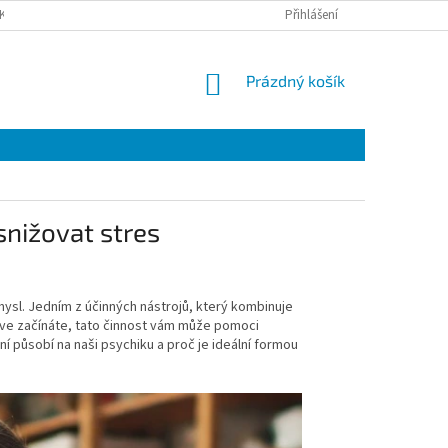
KY OCHRANY OSOBNÍCH ÚDAJŮ
Přihlášení
NÁKUPNÍ
Prázdný košík
KOŠÍK
snižovat stres
mysl. Jedním z účinných nástrojů, který kombinuje
prve začínáte, tato činnost vám může pomoci
ní působí na naši psychiku a proč je ideální formou