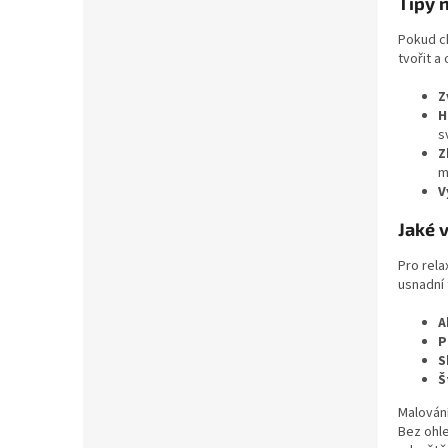
Tipy 
Pokud c
tvořit a
Z
H
s
Z
m
V
Jaké 
Pro rela
usnadní 
A
P
S
Š
Malování
Bez ohl