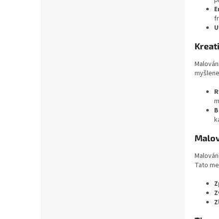
p
E
f
U
Kreat
Malování
myšlene
R
m
B
k
Malov
Malování
Tato me
Z
Z
Z