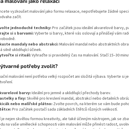
na malování jako relaxaci
hcete vyzkoušet malování jako formu relaxace, nepotřebujete žádné speciá
 odvaha začít.
volte jednoduché techniky:
Pro začátek jsou ideální akvarelové barvy, pa
rajte si s barvami:
Vyberte si barvy, které vás oslovují a přinášejí vám ra
vobodně.
kuste mandaly nebo abstrakci:
Malování mandal nebo abstraktních obra
á silně uklidňující účinek.
ytvořte si rituál:
Vyhraďte si pravidelný čas na malování. Stačí 15–30 minut 
výtvarné potřeby zvolit?
xační malování není potřeba velký rozpočet ani složitá výbava. Vyberte si
tvoření.
kvarelové barvy:
Ideální pro jemné a uklidňující přechody barev.
astelky a fixy:
Skvělé pro kreslení mandal, abstrakcí nebo detailních obrá
kicák nebo malířské plátno:
Zvolte povrch, na kterém se vám bude pohod
tětce:
Pro začátek postačí sada základních štětců různých velikostí.
 je nejen skvělou formou kreativity, ale také účinným nástrojem, jak se zbavi
edu na vaše umělecké schopnosti vám malování může přinést radost, uvoln