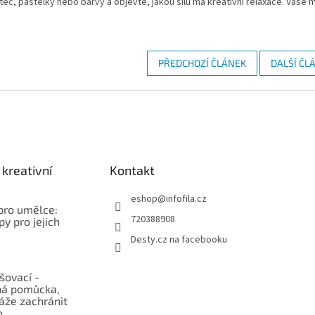
tec, pastelky nebo barvy a objevte, jakou sílu má kreativní relaxace. Vaše m
PŘEDCHOZÍ ČLÁNEK
DALŠÍ ČL
kreativní
Kontakt
eshop
@
infofila.cz
pro umělce:
720388908
py pro jejich
Desty.cz na facebooku
šovací -
á pomůcka,
áže zachránit
o