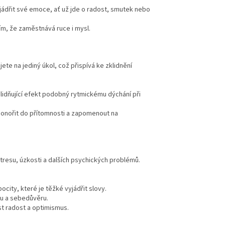
ádřit své emoce, ať už jde o radost, smutek nebo
ím, že zaměstnává ruce i mysl.
ete na jediný úkol, což přispívá ke zklidnění
dňující efekt podobný rytmickému dýchání při
ponořit do přítomnosti a zapomenout na
stresu, úzkosti a dalších psychických problémů.
city, které je těžké vyjádřit slovy.
u a sebedůvěru.
t radost a optimismus.