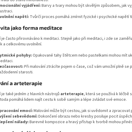
řivádí do stavu mindfulness.
mocionální vyjádření:
Barvy a tvary mohou být skvělým způsobem, jak vyj
rustraci.
volnění napětí:
Tvůrčí proces pomáhá zmírnit fyzické i psychické napětí t
ivita jako forma meditace
 je často přirovnáváno k meditaci. Stejně jako při meditaci, i zde se zaměřuj
k a celkovému uvolnění.
ytmické pohyby:
Opakované tahy štětcem nebo pastelkami mohou mít ukli
editaci.
ezčasovost:
Při malování ztrácíte pojem o čase, což vám umožní plně se 
aždodenní starosti.
ání a arteterapie
 je také jedním z hlavních nástrojů
arteterapie
, která se používá k léčbě 
toda pomáhá lidem najít cestu k sobě samým a lépe zvládat své emoce.
pracování emocí:
Malování může být cestou, jak si uvědomit a zpracovat po
výšení sebevědomí:
Dokončení obrazu nebo kresby posiluje pocit úspěch
lepšení nálady:
Barevné kompozice a hravý přístup k tvorbě mohou přinés